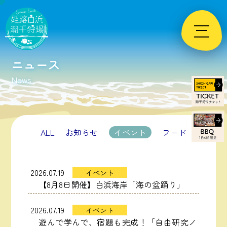
Skip
to
content
ニュース
News
ALL
お知らせ
イベント
フード
2026.07.19
イベント
【8月8日開催】白浜海岸「海の盆踊り」
2026.07.19
イベント
遊んで学んで、宿題も完成！「自由研究ノ