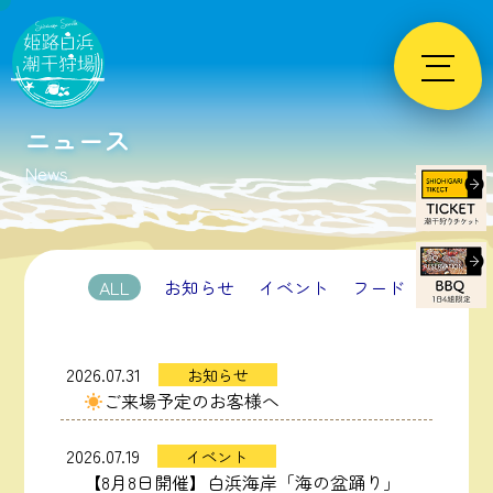
Skip
to
content
ニュース
News
ALL
お知らせ
イベント
フード
2026.07.31
お知らせ
ご来場予定のお客様へ
2026.07.19
イベント
【8月8日開催】白浜海岸「海の盆踊り」